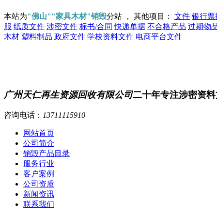
本站为
"佛山""家具木材"销毁
分站 ， 其他项目：
文件
银行票
服
纸质文件
涉密文件
标书/合同
快递单据
不合格产品
过期物
木材
塑料制品
政府文件
学校资料文件
电商平台文件
广州天仁再生资源回收有限公司
二十年专注涉密资料
咨询电话：
13711115910
网站首页
公司简介
销毁产品目录
服务行业
客户案例
公司资质
新闻资讯
联系我们