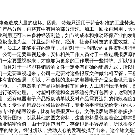
健康会造成大量的破坏。因此，焚烧只适用于符合标准的工业焚
子产品分解，再将其中有用的部分清洗、加工、回收再利用，大
收利用还可带来多种经济利益，如节约成本和推动环保产业的发
垃圾变废为宝，并且达到环保、经济、社会和科技的多重效益。
定，员工才能够更好的遵守，才能对于一些销毁的文件资料进行
，公司一定要重视起来，安排相关工作人员对于一些过期报废原
司一定要重视起来，才能够为更多的工作展开一些铺垫。所以很
，而且对于一些即将销毁的文件一定要有正确的销毁方式，所以
们一定要重视起来，公司一定要对这些报废文件做出相应管，三
体有害的金属。所以，不合格的废弃的电器电子产品应当做无害
干净。、把电器电子产品拉到拆解车间通过人工进行物理拆解，
进行破碎处理。、对塑料残渣和金属残渣分类打包回收，达到资
量，还有电器电子产品报废清单以及对产品需要达到的销毁程度
法五：专业的销毁公司俗话说得好，专业的事情就交给专业的人
有专业的销毁设备，比如销毁报废中心。文件报废销毁价格多少
及限行图纸，以及其他的图文资料，这些资料是包含着企业非常
商业秘密价值，由于使用范围广，存储也是不容易的，所以很多
字的铭文。经过辨认，激动人心的发现被找了出来。这个铭文是这样