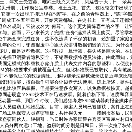
文王，肆文王受兹命。唯武王既克大邑商，则廷告于天，曰：余其
赐贝卅朋，用作庾公宝尊彝。唯王五祀。首先，这段铭文中出现了
它第一次出现了接近现在“德”字。在之前的青铜器上，“德”字都
载了周成王在五年四月，开始营建都城。在史书上一直有成王迁都
照命名规则，它被改名为“何尊”。这个更为简练霸气的名字，让
参与。然而，不少家长为了完成“任务”选择从网上购买。尽管学
空牛奶盒来完成任务，这不仅违背了环保的初衷，还加重了家庭
几年的公司，销毁报废中心跟大家讲讲数据销毁的方法。为什么
CPU，而是这些数据。这些数据一旦泄露，损失将是巨大的。在
义务捍卫消费者隐私安全，不销毁数据将违反法律。由此而知，
或固定模式的和替换存储介质上代表文件内容的那些和，以便使
.-M的标准要求介质被覆盖七次。但此标准既已被取代，具有敏
并不能保证%的数据清除。. 越狱烧录法越狱烧录法是近年来比
知识和技能，擅自操作可能会让磁盘无法使用。综上所述，硬件
说也比较容易掌握。但是要注意多次写入，以免数据被恢复。越
固态硬盘？SSD技术正在迅速发展。随着价格下降，速度和容量
动器一样。到那个时候，我们必须考虑SSD驱动器商报全媒体讯
站人员盗窃工地物品案。目前，涉案人员均已被抓获，案件正
广场工地保安人员盗窃铝板，共计损失元。 接到报案后，民
获盗窃同伙人。经指引，当日时许办案民警在秀英区富屋村村口
人员分两次运出工地。盗窃时间分别是日和日，第一次拉了块铝
孩子父亲打工赚的钱维持生活。”刘女士表示，除此之外，也一