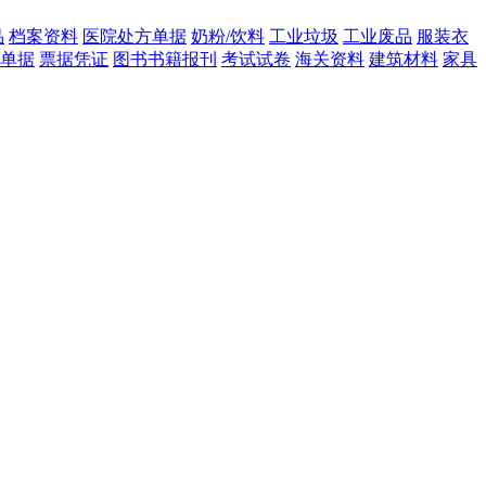
品
档案资料
医院处方单据
奶粉/饮料
工业垃圾
工业废品
服装衣
单据
票据凭证
图书书籍报刊
考试试卷
海关资料
建筑材料
家具