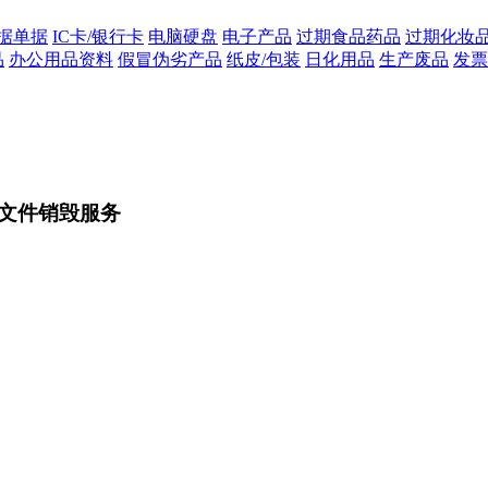
据单据
IC卡/银行卡
电脑硬盘
电子产品
过期食品药品
过期化妆
品
办公用品资料
假冒伪劣产品
纸皮/包装
日化用品
生产废品
发票
文件销毁服务