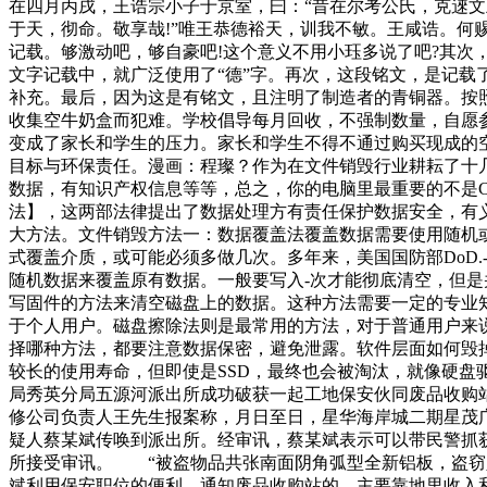
在四月丙戌，王诰宗小子于京室，曰：“昔在尔考公氏，克逨
于天，彻命。敬享哉!”唯王恭德裕天，训我不敏。王咸诰。何
记载。够激动吧，够自豪吧!这个意义不用小珏多说了吧?其次，
文字记载中，就广泛使用了“德”字。再次，这段铭文，是记
补充。最后，因为这是有铭文，且注明了制造者的青铜器。按
收集空牛奶盒而犯难。学校倡导每月回收，不强制数量，自愿
变成了家长和学生的压力。家长和学生不得不通过购买现成的
目标与环保责任。漫画：程璨？作为在文件销毁行业耕耘了十
数据，有知识产权信息等等，总之，你的电脑里最重要的不是
法】，这两部法律提出了数据处理方有责任保护数据安全，有
大方法。文件销毁方法一：数据覆盖法覆盖数据需要使用随机
式覆盖介质，或可能必须多做几次。多年来，美国国防部DoD
随机数据来覆盖原有数据。一般要写入-次才能彻底清空，但是
写固件的方法来清空磁盘上的数据。这种方法需要一定的专业
于个人用户。磁盘擦除法则是最常用的方法，对于普通用户来
择哪种方法，都要注意数据保密，避免泄露。软件层面如何毁掉
较长的使用寿命，但即使是SSD，最终也会被淘汰，就像硬盘驱
局秀英分局五源河派出所成功破获一起工地保安伙同废品收购
修公司负责人王先生报案称，月日至日，星华海岸城二期星茂
疑人蔡某斌传唤到派出所。经审讯，蔡某斌表示可以带民警抓
所接受审讯。 “被盗物品共张南面阴角弧型全新铝板，盗窃
斌利用保安职位的便利，通知废品收购站的，主要靠地里收入和