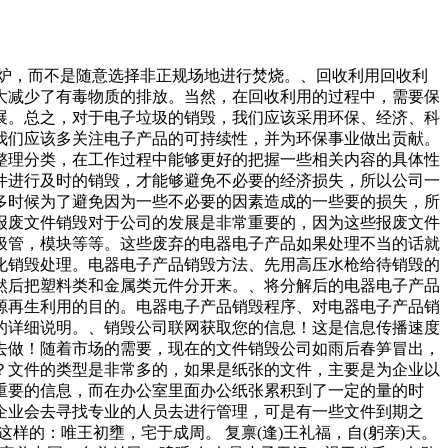
烧炉，而不是随意选择非正规场地进行焚烧。、回收利用回收利
大减少了有毒物质的排放。当然，在回收利用的过程中，需要保
展。总之，对于电子垃圾的销毁，我们应该采用环保、经济、科
我们应该多关注电子产品的可持续性，并为环保事业做出贡献。
整理分类，在工作过程中能够更好的把握一些相关内容的具体性
件进行及时的销毁，才能够避免不必要的经济损失，所以公司一
多时候为了避免因为一些不必要的因素造成的一些要的损失，所
报废文件销毁对于公司的发展是非常重要的，因为这些报废文件
极管，模块等等。这些废弃的电器电子产品如果处理不当的话就
化销毁处理。电器电子产品销毁方法、先用高压水枪给待销毁的
然后把塑料类和金属类元件分开来。、将分解后的电器电子产品
源再生利用的目的。电器电子产品销毁程序、对电器电子产品销
的详细说明。、销毁公司联网获取您的信息！这是信息传播速度
去做！随着市场的需要，现在的文件销毁公司如雨后春笋冒出，
？文件的类型是非常多的，如果是纸张的文件，主要是为企业以
重要的信息，而在办公室里面办公纸张累积到了一定的量的时
企业会去寻找专业的人员去进行管理，可是有一些文件到期之
的：唯王初壅，宅于成周。 复禀(逢)王礼福，自(躬亲)天。