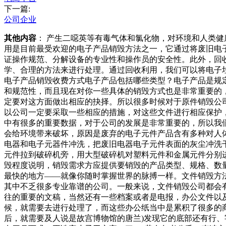
下一篇:
公司企业
其他内容
： 产生二噁英等有毒气体和氯化物，对环境和人类
用是目前最受欢迎的电子产品销毁方法之一，它通过将废旧电
证操作规范、分解设备的专业性和操作员的安全性。此外，回
学、合理的方法来进行处理。通过回收利用，我们可以将电子
电子产品销毁收费方式电子产品包括哪些类型？电子产品是规
和规范性，而且现在对你一些具体的销毁方式也是非常重要的
定要对这方面做出相应的抉择。所以很多时候对于原件销毁公
以公司一定要采取一些相应的措施，对这些文件进行相应保护
中有很多的重要数据，对于公司的发展是非常重要的，所以我
会给环境带来破坏，原因是废弃的电子元件产品含有多种对人
电器和电子元器件冲洗，把废旧电器电子元件表面的灰尘冲洗
元件拉到破碎机旁，用大型破碎机对塑料元件和金属元件分别
毁程度说明，销毁需求方应提供要销毁的产品类型、规格、数
最快的地方——就像你随时掌握世界的脉搏一样。文件销毁方
其中不乏很多专业靠谱的公司。一般来说，文件销毁公司都会
往的重要的文稿，当然还有一些档案或者是电报，办公文件以
候，就需要去进行处理了，而这些办公纸当中是累积了很多的
后，就需要及人说是故宫博物馆的唐兰)发现它的底部还有行、