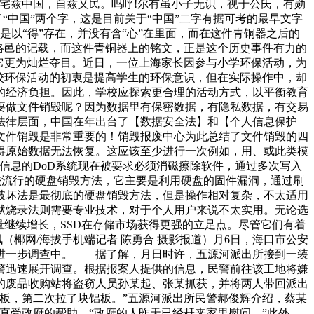
宅兹中国，自兹乂民。呜呼!尔有虽小子无识，视于公氏，有勋
“中国”两个字，这是目前关于“中国”二字有据可考的最早文字
是以“得”存在，并没有含“心”在里面，而在这件青铜器之后的
洛邑的记载，而这件青铜器上的铭文，正是这个历史事件有力的
它更为灿烂夺目。近日，一位上海家长因参与小学环保活动，为
校环保活动的初衷是提高学生的环保意识，但在实际操作中，却
的经济负担。因此，学校应探索更合理的活动方式，以平衡教育
要做文件销毁呢？因为数据里有保密数据，有隐私数据，有交易
法律层面，中国在年出台了【数据安全法】和【个人信息保护
文件销毁是非常重要的！销毁报废中心为此总结了文件销毁的四
得原始数据无法恢复。这应该至少进行一次例如，用、或此类模
感信息的DoD系统现在被要求必须消磁擦除软件，通过多次写入
较流行的硬盘销毁方法，它主要是利用硬盘的固件漏洞，通过刷
破坏法是最彻底的硬盘销毁方法，但是操作相对复杂，不太适用
狱烧录法则需要专业技术，对于个人用户来说不太实用。无论选
继续增长，SSD在存储市场获得更强的立足点。尽管它们有着
（椰网/海拔手机端记者 陈勇合 摄影报道）月6日，海口市公安
在进一步调查中。 据了解，月日时许，五源河派出所接到一装
警迅速展开调查。根据报案人提供的信息，民警前往该工地将嫌
的废品收购站将盗窃人员孙某起、张某抓获，并将两人带回派出
板，第二次拉了块铝板。”五源河派出所民警郝俊辉介绍，蔡某
直受政府的帮助，“政府的人昨天已经赶来家里慰问。”此外，